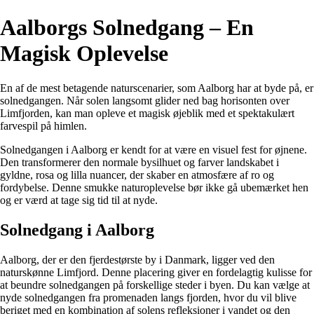
Aalborgs Solnedgang – En
Magisk Oplevelse
En af de mest betagende naturscenarier, som Aalborg har at byde på, er
solnedgangen. Når solen langsomt glider ned bag horisonten over
Limfjorden, kan man opleve et magisk øjeblik med et spektakulært
farvespil på himlen.
Solnedgangen i Aalborg er kendt for at være en visuel fest for øjnene.
Den transformerer den normale bysilhuet og farver landskabet i
gyldne, rosa og lilla nuancer, der skaber en atmosfære af ro og
fordybelse. Denne smukke naturoplevelse bør ikke gå ubemærket hen
og er værd at tage sig tid til at nyde.
Solnedgang i Aalborg
Aalborg, der er den fjerdestørste by i Danmark, ligger ved den
naturskønne Limfjord. Denne placering giver en fordelagtig kulisse for
at beundre solnedgangen på forskellige steder i byen. Du kan vælge at
nyde solnedgangen fra promenaden langs fjorden, hvor du vil blive
beriget med en kombination af solens refleksioner i vandet og den