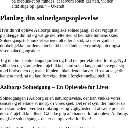
på øjeblikket og mindes, at selvom solen går ned, vil den
altid stige op igen.” – Ukendt
Planlæg din solnedgangsoplevelse
Hvis du vil opleve Aalborgs magiske solnedgang, er det vigtigt at
planlægge din tid og vælge det rette sted at beundre himlens skue.
Solnedgangstidspunktet varierer alt efter årstid, så det er godt at
dobbelttjekke for den aktuelle tid eller finde en vejrudsigt, der også
viser solnedgangstider.
Tag din tid, slentre langs fjorden og find det perfekte sted for dig. Nyd
stilheden og skønheden i øjeblikket, som solen langsomt bevæger sig
mod horisonten og maler himlen i blændende farver. Husk at tage dit
kamera med, så du kan forevige dette uforglemmelige øjeblik.
Aalborgs Solnedgang – En Oplevelse for Livet
Solnedgangen i Aalborg er en naturoplevelse, der kan vække vores
sanser og efterlade et indtryk i vores sjæl. Det er et syn, der minder os
om skønheden i verden omkring os og vigtigheden af at sætte pris på
de små øjeblikke i livet. Gå ikke glip af chancen for at opleve Aalborgs
magiske solnedgang – det er en oplevelse for livet!