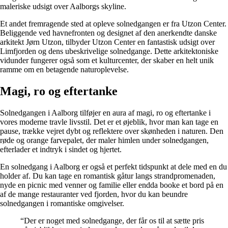
maleriske udsigt over Aalborgs skyline.
Et andet fremragende sted at opleve solnedgangen er fra Utzon Center.
Beliggende ved havnefronten og designet af den anerkendte danske
arkitekt Jørn Utzon, tilbyder Utzon Center en fantastisk udsigt over
Limfjorden og dens ubeskrivelige solnedgange. Dette arkitektoniske
vidunder fungerer også som et kulturcenter, der skaber en helt unik
ramme om en betagende naturoplevelse.
Magi, ro og eftertanke
Solnedgangen i Aalborg tilføjer en aura af magi, ro og eftertanke i
vores moderne travle livsstil. Det er et øjeblik, hvor man kan tage en
pause, trække vejret dybt og reflektere over skønheden i naturen. Den
røde og orange farvepalet, der maler himlen under solnedgangen,
efterlader et indtryk i sindet og hjertet.
En solnedgang i Aalborg er også et perfekt tidspunkt at dele med en du
holder af. Du kan tage en romantisk gåtur langs strandpromenaden,
nyde en picnic med venner og familie eller endda booke et bord på en
af de mange restauranter ved fjorden, hvor du kan beundre
solnedgangen i romantiske omgivelser.
“Der er noget med solnedgange, der får os til at sætte pris