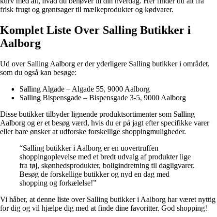
kurv med alt, hvad du behøver til din hverdag. Her finder du alt fra
frisk frugt og grøntsager til mælkeprodukter og kødvarer.
Komplet Liste Over Salling Butikker i
Aalborg
Ud over Salling Aalborg er der yderligere Salling butikker i området,
som du også kan besøge:
Salling Algade – Algade 55, 9000 Aalborg
Salling Bispensgade – Bispensgade 3-5, 9000 Aalborg
Disse butikker tilbyder lignende produktsortimenter som Salling
Aalborg og er et besøg værd, hvis du er på jagt efter specifikke varer
eller bare ønsker at udforske forskellige shoppingmuligheder.
“Salling butikker i Aalborg er en uovertruffen
shoppingoplevelse med et bredt udvalg af produkter lige
fra tøj, skønhedsprodukter, boligindretning til dagligvarer.
Besøg de forskellige butikker og nyd en dag med
shopping og forkælelse!”
Vi håber, at denne liste over Salling butikker i Aalborg har været nyttig
for dig og vil hjælpe dig med at finde dine favoritter. God shopping!