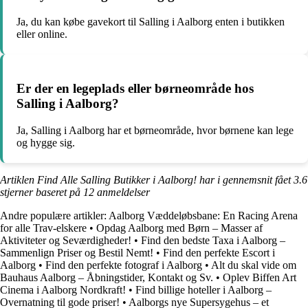
Ja, du kan købe gavekort til Salling i Aalborg enten i butikken
eller online.
Er der en legeplads eller børneområde hos
Salling i Aalborg?
Ja, Salling i Aalborg har et børneområde, hvor børnene kan lege
og hygge sig.
Artiklen Find Alle Salling Butikker i Aalborg! har i gennemsnit fået
3.6
stjerner baseret på
12
anmeldelser
Andre populære artikler:
Aalborg Væddeløbsbane: En Racing Arena
for alle Trav-elskere
•
Opdag Aalborg med Børn – Masser af
Aktiviteter og Seværdigheder!
•
Find den bedste Taxa i Aalborg –
Sammenlign Priser og Bestil Nemt!
•
Find den perfekte Escort i
Aalborg
•
Find den perfekte fotograf i Aalborg
•
Alt du skal vide om
Bauhaus Aalborg – Åbningstider, Kontakt og Sv.
•
Oplev Biffen Art
Cinema i Aalborg Nordkraft!
•
Find billige hoteller i Aalborg –
Overnatning til gode priser!
•
Aalborgs nye Supersygehus – et