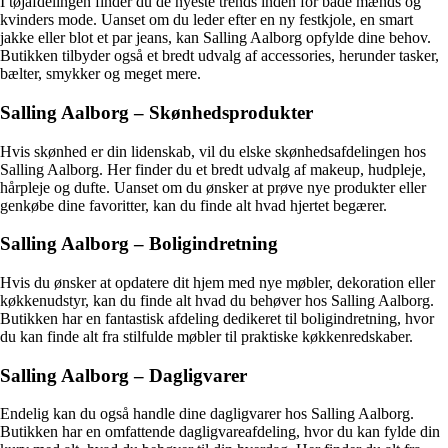
I tøjafdelingen finder du de nyeste trends inden for både mænds og
kvinders mode. Uanset om du leder efter en ny festkjole, en smart
jakke eller blot et par jeans, kan Salling Aalborg opfylde dine behov.
Butikken tilbyder også et bredt udvalg af accessories, herunder tasker,
bælter, smykker og meget mere.
Salling Aalborg – Skønhedsprodukter
Hvis skønhed er din lidenskab, vil du elske skønhedsafdelingen hos
Salling Aalborg. Her finder du et bredt udvalg af makeup, hudpleje,
hårpleje og dufte. Uanset om du ønsker at prøve nye produkter eller
genkøbe dine favoritter, kan du finde alt hvad hjertet begærer.
Salling Aalborg – Boligindretning
Hvis du ønsker at opdatere dit hjem med nye møbler, dekoration eller
køkkenudstyr, kan du finde alt hvad du behøver hos Salling Aalborg.
Butikken har en fantastisk afdeling dedikeret til boligindretning, hvor
du kan finde alt fra stilfulde møbler til praktiske køkkenredskaber.
Salling Aalborg – Dagligvarer
Endelig kan du også handle dine dagligvarer hos Salling Aalborg.
Butikken har en omfattende dagligvareafdeling, hvor du kan fylde din