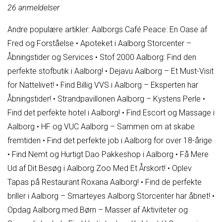
26
anmeldelser
Andre populære artikler:
Aalborgs Café Peace: En Oase af
Fred og Forståelse
•
Apoteket i Aalborg Storcenter –
Åbningstider og Services
•
Stof 2000 Aalborg: Find den
perfekte stofbutik i Aalborg!
•
Dejavu Aalborg – Et Must-Visit
for Nattelivet!
•
Find Billig VVS i Aalborg – Eksperten har
Åbningstider!
•
Strandpavillonen Aalborg – Kystens Perle
•
Find det perfekte hotel i Aalborg!
•
Find Escort og Massage i
Aalborg
•
HF og VUC Aalborg – Sammen om at skabe
fremtiden
•
Find det perfekte job i Aalborg for over 18-årige
•
Find Nemt og Hurtigt Dao Pakkeshop i Aalborg
•
Få Mere
Ud af Dit Besøg i Aalborg Zoo Med Et Årskort!
•
Oplev
Tapas på Restaurant Roxana Aalborg!
•
Find de perfekte
briller i Aalborg – Smarteyes Aalborg Storcenter har åbnet!
•
Opdag Aalborg med Børn – Masser af Aktiviteter og