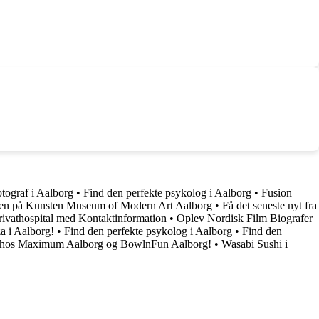
otograf i Aalborg
•
Find den perfekte psykolog i Aalborg
•
Fusion
en på Kunsten Museum of Modern Art Aalborg
•
Få det seneste nyt fra
rivathospital med Kontaktinformation
•
Oplev Nordisk Film Biografer
a i Aalborg!
•
Find den perfekte psykolog i Aalborg
•
Find den
er hos Maximum Aalborg og BowlnFun Aalborg!
•
Wasabi Sushi i