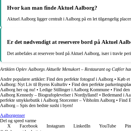
Hvor kan man finde Aktuel Aalborg?
Aktuel Aalborg ligger centralt i Aalborg på en let tilgængelig placer
Er det nødvendigt at reservere bord på Aktuel Aal
Det anbefales at reservere bord på Aktuel Aalborg, især i travle per
Artiklen Oplev Aalborgs Aktuelle Menukort – Restaurant og Caféer har
Andre populære artikler:
Find den perfekte fotograf i Aalborg
•
Køb et
Aalborg: Nyt Liv til Byens Kulturliv
•
Find den perfekte parkeringspl
Aalborg her og nu!
•
Ledige Stillinger i Aalborg Kommune
•
Find den 
Aalborg Kennedy – Biografoplevelser i Nordjylland!
•
Bedemand i Aal
perfekte smykkebutik i Aalborg Storcenter – Vibholm Aalborg
•
Find E
Aalborg – Spis den bedste sushi i byen!
Aalborgenser
Del og spred varme
X
Facebook
Instagram
LinkedIn
YouTube
Pin