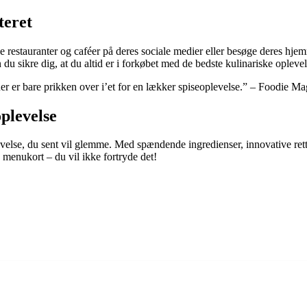
teret
e restauranter og caféer på deres sociale medier eller besøge deres hj
du sikre dig, at du altid er i forkøbet med de bedste kulinariske oplevel
uer er bare prikken over i’et for en lækker spiseoplevelse.” – Foodie M
plevelse
plevelse, du sent vil glemme. Med spændende ingredienser, innovative re
 menukort – du vil ikke fortryde det!