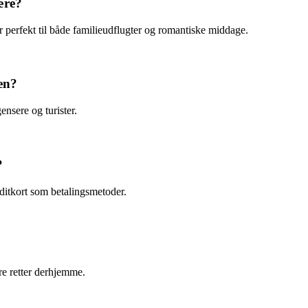
ære?
 perfekt til både familieudflugter og romantiske middage.
en?
nsere og turister.
?
ditkort som betalingsmetoder.
re retter derhjemme.