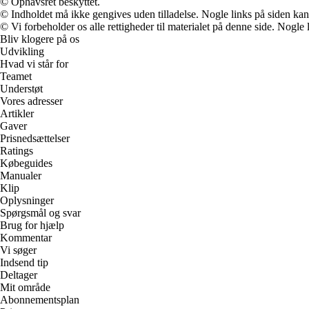
© Ophavsret beskyttet.
© Indholdet må ikke gengives uden tilladelse. Nogle links på siden ka
© Vi forbeholder os alle rettigheder til materialet på denne side. Nogle
Bliv klogere på os
Udvikling
Hvad vi står for
Teamet
Understøt
Vores adresser
Artikler
Gaver
Prisnedsættelser
Ratings
Købeguides
Manualer
Klip
Oplysninger
Spørgsmål og svar
Brug for hjælp
Kommentar
Vi søger
Indsend tip
Deltager
Mit område
Abonnementsplan