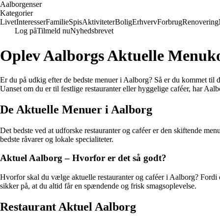
Aalborgenser
Kategorier
Livet
Interesser
Familie
Spis
Aktiviteter
Bolig
Erhverv
Forbrug
Renovering
Log på
Tilmeld nu
Nyhedsbrevet
Oplev Aalborgs Aktuelle Menuko
Er du på udkig efter de bedste menuer i Aalborg? Så er du kommet til det
Uanset om du er til festlige restauranter eller hyggelige caféer, har Aa
De Aktuelle Menuer i Aalborg
Det bedste ved at udforske restauranter og caféer er den skiftende men
bedste råvarer og lokale specialiteter.
Aktuel Aalborg – Hvorfor er det så godt?
Hvorfor skal du vælge aktuelle restauranter og caféer i Aalborg? Fordi
sikker på, at du altid får en spændende og frisk smagsoplevelse.
Restaurant Aktuel Aalborg