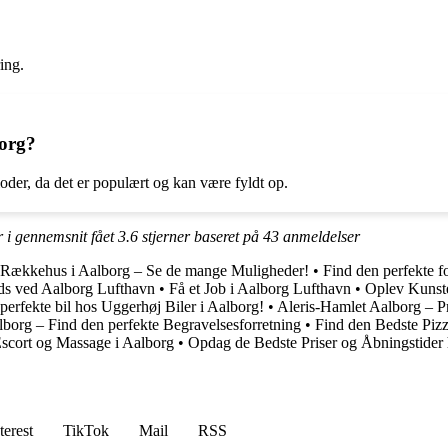
ing.
borg?
ioder, da det er populært og kan være fyldt op.
 i gennemsnit fået
3.6
stjerner baseret på
43
anmeldelser
 Rækkehus i Aalborg – Se de mange Muligheder!
•
Find den perfekte f
ads ved Aalborg Lufthavn
•
Få et Job i Aalborg Lufthavn
•
Oplev Kunst
perfekte bil hos Uggerhøj Biler i Aalborg!
•
Aleris-Hamlet Aalborg – P
borg – Find den perfekte Begravelsesforretning
•
Find den Bedste Pizz
scort og Massage i Aalborg
•
Opdag de Bedste Priser og Åbningstid
terest
TikTok
Mail
RSS