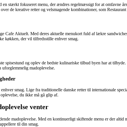
 en stærkt fokuseret menu, der ændres regelmæssigt for at omfavne årsti
et over de kreative retter og velsmagende kombinationer, som Restaurant 
ge Cafe Aktuelt. Med deres aktuelle menukort fuld af lækre sandwiches, 
ke køkken, der vil tilfredsstille enhver smag.
te spisestund og oplev de bedste kulinariske tilbud byen har at tilbyde
 en uforglemmelig madoplevelse.
igheder
ver smag. Lige fra traditionelle danske retter til internationale special
oplevelse, du ikke må gå glip af.
oplevelse venter
dende madoplevelse. Med en kontinuerligt skiftende menu er der altid n
appellere til din smag.