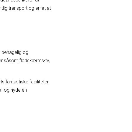
lig transport og er let at
n behagelig og
er såsom fladskærms-tv,
 fantastiske faciliteter.
 af og nyde en