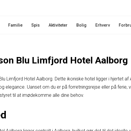
Familie
Spis
Aktiviteter
Bolig
Erhverv
Forbr
son Blu Limfjord Hotel Aalborg
u Limfjord Hotel Aalborg. Dette ikoniske hotel ligger i hjertet af
g elegance. Uanset om du er på forretningsrejse eller på ferie, vi
styret til at imødekomme alle dine behov.
ed
l Aalborg ligger centralt i Aalborg, hvilket gør det til det ideell