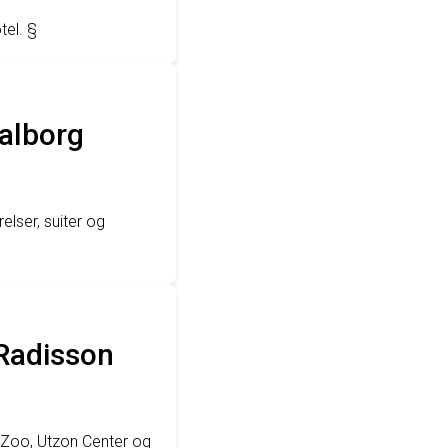
tel. §
Aalborg
elser, suiter og
 Radisson
g Zoo, Utzon Center og