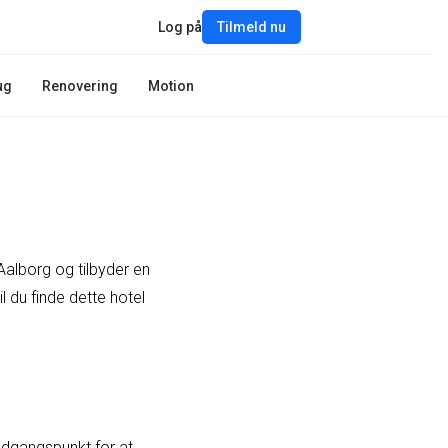
Log på
Tilmeld nu
ug
Renovering
Motion
 Aalborg og tilbyder en
l du finde dette hotel
e udgangspunkt for at