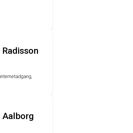
på Radisson
 internetadgang,
u Aalborg