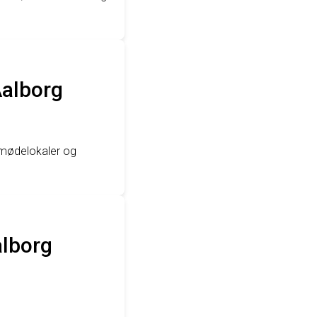
Aalborg
 mødelokaler og
alborg