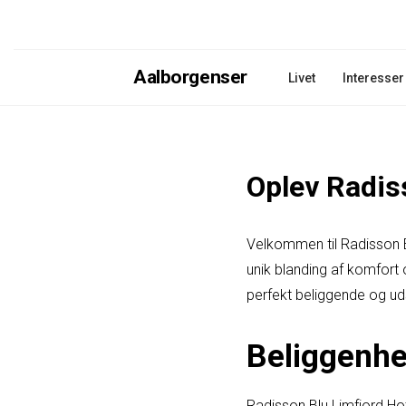
Aalborgenser
Livet
Interesser
Oplev Radis
Velkommen til Radisson Bl
unik blanding af komfort o
perfekt beliggende og ud
Beliggenh
Radisson Blu Limfjord Hote