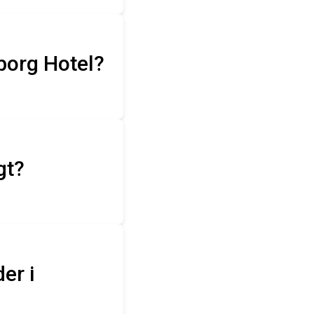
borg Hotel?
gt?
er i