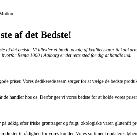
Motion
te af det Bedste!
af det bedste. Vi tilbyder et bredt udvalg af kvalitetsvarer til konkurr
e, hvorfor Rema 1000 i Aalborg er det rette sted for dig at handle ind.
 gode priser. Vores dedikerede team sørger for at vælge de bedste produkt
år de handler hos os. Derfor gør vi vores bedste for at holde vores pris
 udkig efter friske grøntsager og frugt, økologiske varer, glutenfri prod
e produkter til rådighed for vores kunder. Vores sortiment opdateres l