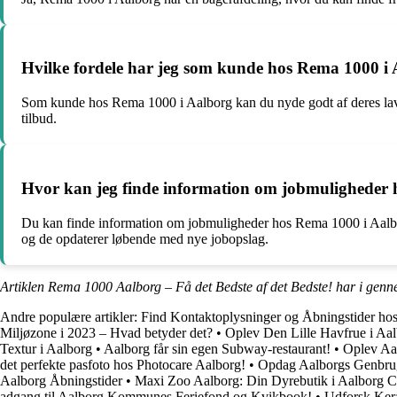
Hvilke fordele har jeg som kunde hos Rema 1000 i
Som kunde hos Rema 1000 i Aalborg kan du nyde godt af deres lave p
tilbud.
Hvor kan jeg finde information om jobmuligheder
Du kan finde information om jobmuligheder hos Rema 1000 i Aalborg
og de opdaterer løbende med nye jobopslag.
Artiklen Rema 1000 Aalborg – Få det Bedste af det Bedste! har i genn
Andre populære artikler:
Find Kontaktoplysninger og Åbningstider 
Miljøzone i 2023 – Hvad betyder det?
•
Oplev Den Lille Havfrue i Aa
Textur i Aalborg
•
Aalborg får sin egen Subway-restaurant!
•
Oplev Aa
det perfekte pasfoto hos Photocare Aalborg!
•
Opdag Aalborgs Genbrug
Aalborg Åbningstider
•
Maxi Zoo Aalborg: Din Dyrebutik i Aalborg C
adgang til Aalborg Kommunes Feriefond og Kvikbook!
•
Udforsk Ker