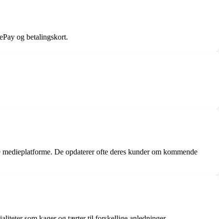
ePay og betalingskort.
ale medieplatforme. De opdaterer ofte deres kunder om kommende
iteter som kager og tærter til forskellige anledninger.