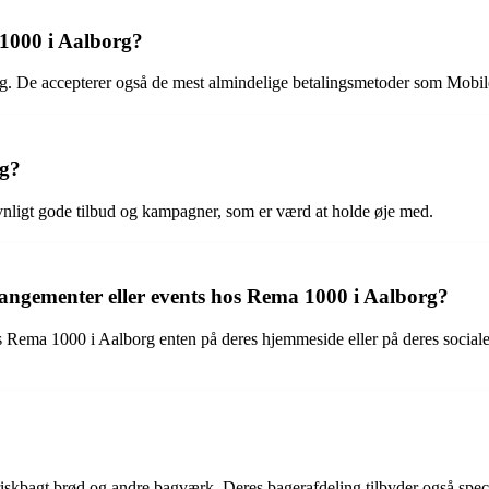
1000 i Aalborg?
. De accepterer også de mest almindelige betalingsmetoder som Mobil
rg?
vnligt gode tilbud og kampagner, som er værd at holde øje med.
rangementer eller events hos Rema 1000 i Aalborg?
s Rema 1000 i Aalborg enten på deres hjemmeside eller på deres soci
skbagt brød og andre bagværk. Deres bagerafdeling tilbyder også special