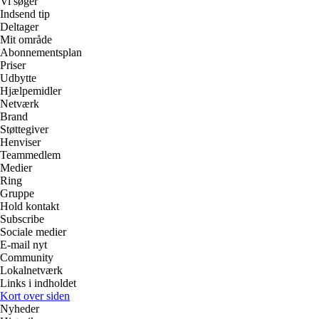
Vi søger
Indsend tip
Deltager
Mit område
Abonnementsplan
Priser
Udbytte
Hjælpemidler
Netværk
Brand
Støttegiver
Henviser
Teammedlem
Medier
Ring
Gruppe
Hold kontakt
Subscribe
Sociale medier
E-mail nyt
Community
Lokalnetværk
Links i indholdet
Kort over siden
Nyheder