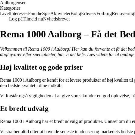
Aalborgenser
Kategorier
Livet
Interesser
Familie
Spis
Aktiviteter
Bolig
Erhverv
Forbrug
Renovering
Log på
Tilmeld nu
Nyhedsbrevet
Rema 1000 Aalborg – Få det Beds
Velkommen til Rema 1000 i Aalborg! Her kan du forvente at få det bedste 
dagligvarer eller specialiteter, har vi det hele. Læs videre for at opdag
Høj kvalitet og gode priser
Rema 1000 i Aalborg er kendt for at levere produkter af høj kvalitet til
den bedste kvalitet i dine indkøb.
Vi forstår også vigtigheden af at give vores kunder en god oplevelse, n
Et bredt udvalg
Rema 1000 i Aalborg har et bredt udvalg af produkter. Uanset om du er på
Vi stræber altid efter at have de seneste tendenser og markedets bedst