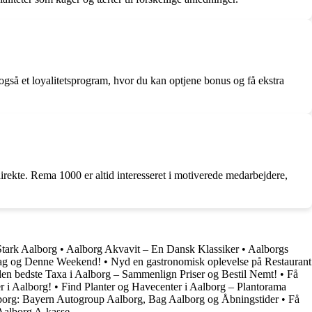
gså et loyalitetsprogram, hvor du kan optjene bonus og få ekstra
ekte. Rema 1000 er altid interesseret i motiverede medarbejdere,
Stark Aalborg
•
Aalborg Akvavit – En Dansk Klassiker
•
Aalborgs
Dag og Denne Weekend!
•
Nyd en gastronomisk oplevelse på Restaurant
den bedste Taxa i Aalborg – Sammenlign Priser og Bestil Nemt!
•
Få
r i Aalborg!
•
Find Planter og Havecenter i Aalborg – Plantorama
rg: Bayern Autogroup Aalborg, Bag Aalborg og Åbningstider
•
Få
 Aalborg A-kasse