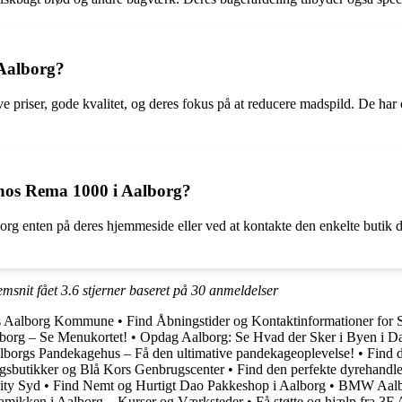
 Aalborg?
riser, gode kvalitet, og deres fokus på at reducere madspild. De har o
 hos Rema 1000 i Aalborg?
 enten på deres hjemmeside eller ved at kontakte den enkelte butik dir
emsnit fået
3.6
stjerner baseret på
30
anmeldelser
hos Aalborg Kommune
•
Find Åbningstider og Kontaktinformationer for 
lborg – Se Menukortet!
•
Opdag Aalborg: Se Hvad der Sker i Byen i 
lborgs Pandekagehus – Få den ultimative pandekageoplevelse!
•
Find 
sbutikker og Blå Kors Genbrugscenter
•
Find den perfekte dyrehandle
ity Syd
•
Find Nemt og Hurtigt Dao Pakkeshop i Aalborg
•
BMW Aalbo
amikken i Aalborg – Kurser og Værksteder
•
Få støtte og hjælp fra 3F