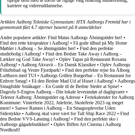
hjælpe dem med at træffe de rigtige valg omkring studieretning,
karriere og videreuddannelse.
Artiklen Aalborg Tekniske Gymnasium: HTX Aalborgs Fremtid har i
gennemsnit fået
4.7
stjerner baseret på
8
anmeldelser
Andre populære artikler:
Find Matas Aalborgs Åbningstider her!
•
Find den rette kiropraktor i Aalborg!
•
Få gode tilbud på My Home
Møbler i Aalborg – Se åbningstider her!
•
Find den perfekte
studiebolig i Aalborg!
•
Find den Bedste Take Away i Aalborg –
Lækker og God Take Away!
•
Oplev Tapas på Restaurant Roxana
Aalborg!
•
Aalborg Akvavit – En Dansk Klassiker
•
Oplev Aalborgs
Friluftsbad og Vestre Fjordpark!
•
Find den perfekte rejse fra Ålborg
Lufthavn med TUI
•
Aalborgs Grillen Burgerbar – En Restaurant for
Enhver Smag!
•
Få den Bedste Mad Ud af Huset i Aalborg!
•
Aalborgs
Smagfulde Småkager – En Guide til de Bedste Steder at Spise!
•
Dagrofa S-Engros Aalborg – Din lokale leverandør af dagligvarer
•
Telenor Aalborg: Åbningstider og Adresse
•
Feriekalender for Aalborg
Kommune: Vinterferie 2022, Juleferie, Skoleferie 2023 og meget
mere!
•
Sanwe Ramen i Aalborg – En Smagsoplevelse Uden
Sidestykke
•
Aalborg skal være vært for Tall Ship Race 2022
•
Find
den Bedste VVS-Løsning i Aalborg!
•
Find den perfekte sko i
Aalborgs gågadebutikker!
•
Oplev Biffen Art Cinema i Aalborg
Nordkraft!