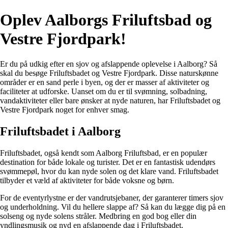
Oplev Aalborgs Friluftsbad og
Vestre Fjordpark!
Er du på udkig efter en sjov og afslappende oplevelse i Aalborg? Så
skal du besøge Friluftsbadet og Vestre Fjordpark. Disse naturskønne
områder er en sand perle i byen, og der er masser af aktiviteter og
faciliteter at udforske. Uanset om du er til svømning, solbadning,
vandaktiviteter eller bare ønsker at nyde naturen, har Friluftsbadet og
Vestre Fjordpark noget for enhver smag.
Friluftsbadet i Aalborg
Friluftsbadet, også kendt som Aalborg Friluftsbad, er en populær
destination for både lokale og turister. Det er en fantastisk udendørs
svømmepøl, hvor du kan nyde solen og det klare vand. Friluftsbadet
tilbyder et væld af aktiviteter for både voksne og børn.
For de eventyrlystne er der vandrutsjebaner, der garanterer timers sjov
og underholdning. Vil du hellere slappe af? Så kan du lægge dig på en
solseng og nyde solens stråler. Medbring en god bog eller din
yndlingsmusik og nyd en afslappende dag i Friluftsbadet.