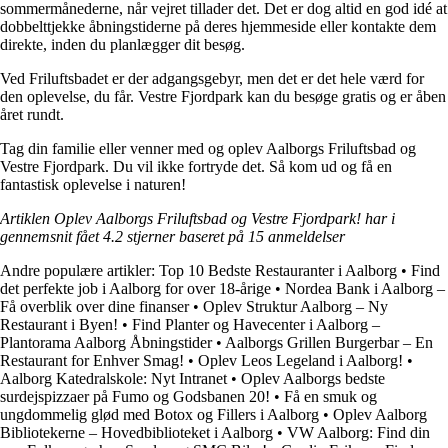
sommermånederne, når vejret tillader det. Det er dog altid en god idé at
dobbelttjekke åbningstiderne på deres hjemmeside eller kontakte dem
direkte, inden du planlægger dit besøg.
Ved Friluftsbadet er der adgangsgebyr, men det er det hele værd for
den oplevelse, du får. Vestre Fjordpark kan du besøge gratis og er åben
året rundt.
Tag din familie eller venner med og oplev Aalborgs Friluftsbad og
Vestre Fjordpark. Du vil ikke fortryde det. Så kom ud og få en
fantastisk oplevelse i naturen!
Artiklen Oplev Aalborgs Friluftsbad og Vestre Fjordpark! har i
gennemsnit fået
4.2
stjerner baseret på
15
anmeldelser
Andre populære artikler:
Top 10 Bedste Restauranter i Aalborg
•
Find
det perfekte job i Aalborg for over 18-årige
•
Nordea Bank i Aalborg –
Få overblik over dine finanser
•
Oplev Struktur Aalborg – Ny
Restaurant i Byen!
•
Find Planter og Havecenter i Aalborg –
Plantorama Aalborg Åbningstider
•
Aalborgs Grillen Burgerbar – En
Restaurant for Enhver Smag!
•
Oplev Leos Legeland i Aalborg!
•
Aalborg Katedralskole: Nyt Intranet
•
Oplev Aalborgs bedste
surdejspizzaer på Fumo og Godsbanen 20!
•
Få en smuk og
ungdommelig glød med Botox og Fillers i Aalborg
•
Oplev Aalborg
Bibliotekerne – Hovedbiblioteket i Aalborg
•
VW Aalborg: Find din