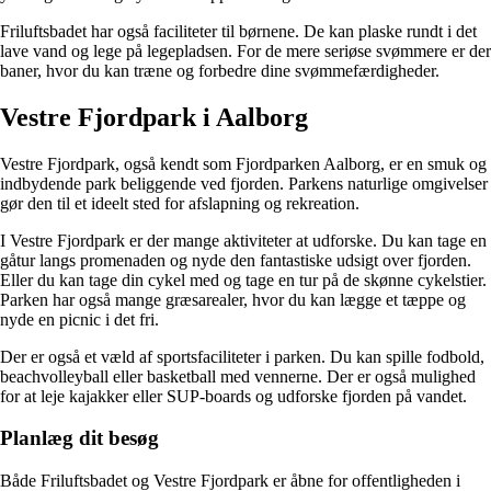
Friluftsbadet har også faciliteter til børnene. De kan plaske rundt i det
lave vand og lege på legepladsen. For de mere seriøse svømmere er der
baner, hvor du kan træne og forbedre dine svømmefærdigheder.
Vestre Fjordpark i Aalborg
Vestre Fjordpark, også kendt som Fjordparken Aalborg, er en smuk og
indbydende park beliggende ved fjorden. Parkens naturlige omgivelser
gør den til et ideelt sted for afslapning og rekreation.
I Vestre Fjordpark er der mange aktiviteter at udforske. Du kan tage en
gåtur langs promenaden og nyde den fantastiske udsigt over fjorden.
Eller du kan tage din cykel med og tage en tur på de skønne cykelstier.
Parken har også mange græsarealer, hvor du kan lægge et tæppe og
nyde en picnic i det fri.
Der er også et væld af sportsfaciliteter i parken. Du kan spille fodbold,
beachvolleyball eller basketball med vennerne. Der er også mulighed
for at leje kajakker eller SUP-boards og udforske fjorden på vandet.
Planlæg dit besøg
Både Friluftsbadet og Vestre Fjordpark er åbne for offentligheden i