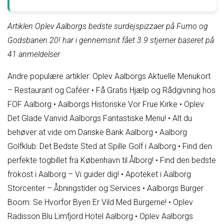
Artiklen Oplev Aalborgs bedste surdejspizzaer på Fumo og
Godsbanen 20! har i gennemsnit fået
3.9
stjerner baseret på
41
anmeldelser
Andre populære artikler:
Oplev Aalborgs Aktuelle Menukort
– Restaurant og Caféer
•
Få Gratis Hjælp og Rådgivning hos
FOF Aalborg
•
Aalborgs Historiske Vor Frue Kirke
•
Oplev
Det Glade Vanvid Aalborgs Fantastiske Menu!
•
Alt du
behøver at vide om Danske Bank Aalborg
•
Aalborg
Golfklub: Det Bedste Sted at Spille Golf i Aalborg
•
Find den
perfekte togbillet fra København til Ålborg!
•
Find den bedste
frokost i Aalborg – Vi guider dig!
•
Apoteket i Aalborg
Storcenter – Åbningstider og Services
•
Aalborgs Burger
Boom: Se Hvorfor Byen Er Vild Med Burgerne!
•
Oplev
Radisson Blu Limfjord Hotel Aalborg
•
Oplev Aalborgs