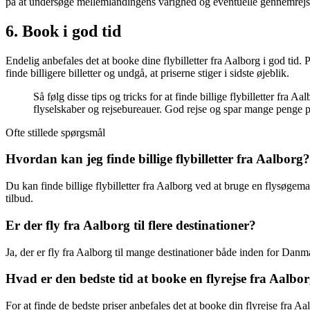
på at undersøge mellemlandingens varighed og eventuelle gennemrejs
6. Book i god tid
Endelig anbefales det at booke dine flybilletter fra Aalborg i god tid. 
finde billigere billetter og undgå, at priserne stiger i sidste øjeblik.
Så følg disse tips og tricks for at finde billige flybilletter fr
flyselskaber og rejsebureauer. God rejse og spar mange penge 
Ofte stillede spørgsmål
Hvordan kan jeg finde billige flybilletter fra Aalborg?
Du kan finde billige flybilletter fra Aalborg ved at bruge en flysøge
tilbud.
Er der fly fra Aalborg til flere destinationer?
Ja, der er fly fra Aalborg til mange destinationer både inden for Da
Hvad er den bedste tid at booke en flyrejse fra Aalbo
For at finde de bedste priser anbefales det at booke din flyrejse fra Aal