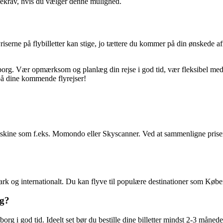
ekrav, hvis du vælger denne mulighed.
Priserne på flybilletter kan stige, jo tættere du kommer på din ønskede a
a Aalborg. Vær opmærksom og planlæg din rejse i god tid, vær fleksibel med
på dine kommende flyrejser!
maskine som f.eks. Momondo eller Skyscanner. Ved at sammenligne priser 
nmark og internationalt. Du kan flyve til populære destinationer som 
rg?
borg i god tid. Ideelt set bør du bestille dine billetter mindst 2-3 månede