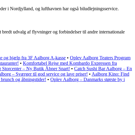
eder i Nordjylland, og lufthavnen har også biludlejningsservice.
redt udvalg af flyvninger og forbindelser til andre internationale
te og hjælp fra 3F Aalborg A-kasse
•
Oplev Aalborg Teaters Program
tauranter!
•
Komfortabel Rejse med Kombardo Expressen fra
g Storcenter – Ny Butik Åbner Snart!
•
Catch Sushi Bar Aalborg – En
borg – Sværger til god service og lave priser!
•
Aalborg Kino: Find
 brunch og åbningstider!
•
Oplev Aalborg – Danmarks største by i