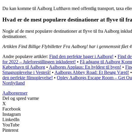
Du kan komme til Aalborg Lufthavn med offentlig transport, taxa eller v
Hvad er de mest populære destinationer at flyve til f
Nogle af de mest populære destinationer at flyve til fra Aalborg inkl
destinationer.
Artiklen Find Billige Flybilletter Fra Aalborg! har i gennemsnit fået
4
Andre populære artikler:
Find den perfekte bager i Aalborg!
•
Find de
for 2022 – Juleforestillingen inkluderet!
•
Få adgang til Aalborg Kom
København til Aalborg
•
Aalborgs Applaus: En hyldest til byen!
•
Fin
Smagsoplevelse i Vesterå!
•
Aalborgs Abbey Road: Et Besøg Værd!
den perfekte filmoplevelse!
•
Oplev Aalborgs Escape Room – Get Ou
Nordjylland
Aalborgenser
Del og spred varme
X
Facebook
Instagram
LinkedIn
YouTube
Pinterest