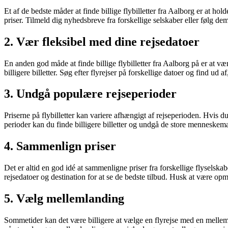
Et af de bedste måder at finde billige flybilletter fra Aalborg er at h
priser. Tilmeld dig nyhedsbreve fra forskellige selskaber eller følg de
2. Vær fleksibel med dine rejsedatoer
En anden god måde at finde billige flybilletter fra Aalborg på er at væ
billigere billetter. Søg efter flyrejser på forskellige datoer og find ud a
3. Undgå populære rejseperioder
Priserne på flybilletter kan variere afhængigt af rejseperioden. Hvis d
perioder kan du finde billigere billetter og undgå de store menneske
4. Sammenlign priser
Det er altid en god idé at sammenligne priser fra forskellige flyselska
rejsedatoer og destination for at se de bedste tilbud. Husk at være op
5. Vælg mellemlanding
Sommetider kan det være billigere at vælge en flyrejse med en melleml