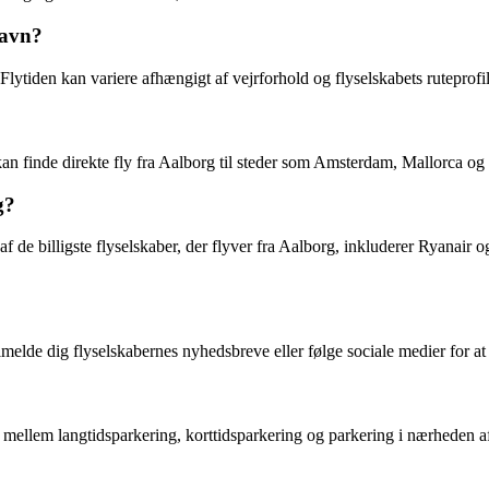
havn?
lytiden kan variere afhængigt af vejrforhold og flyselskabets ruteprofil
Du kan finde direkte fly fra Aalborg til steder som Amsterdam, Mallorca o
g?
f de billigste flyselskaber, der flyver fra Aalborg, inkluderer Ryanair og
tilmelde dig flyselskabernes nyhedsbreve eller følge sociale medier for a
mellem langtidsparkering, korttidsparkering og parkering i nærheden af