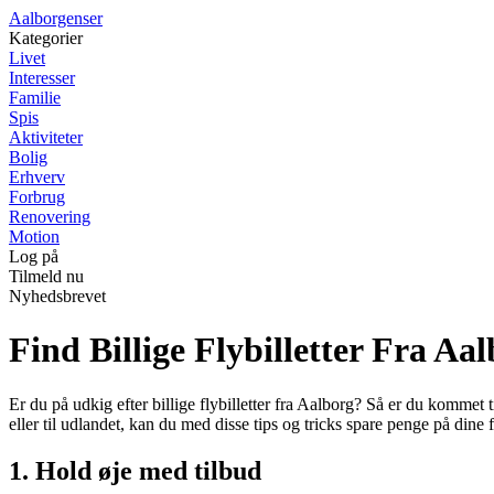
Aalborgenser
Kategorier
Livet
Interesser
Familie
Spis
Aktiviteter
Bolig
Erhverv
Forbrug
Renovering
Motion
Log på
Tilmeld nu
Nyhedsbrevet
Find Billige Flybilletter Fra Aa
Er du på udkig efter billige flybilletter fra Aalborg? Så er du kommet ti
eller til udlandet, kan du med disse tips og tricks spare penge på dine fl
1. Hold øje med tilbud