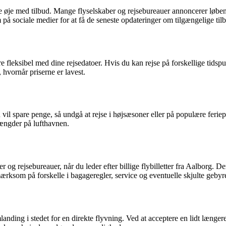
olde øje med tilbud. Mange flyselskaber og rejsebureauer annoncerer løben
m på sociale medier for at få de seneste opdateringer om tilgængelige til
re fleksibel med dine rejsedatoer. Hvis du kan rejse på forskellige tidsp
f, hvornår priserne er lavest.
u vil spare penge, så undgå at rejse i højsæsoner eller på populære ferie
mængder på lufthavnen.
ber og rejsebureauer, når du leder efter billige flybilletter fra Aalborg
mærksom på forskelle i bagageregler, service og eventuelle skjulte gebyr
anding i stedet for en direkte flyvning. Ved at acceptere en lidt længe