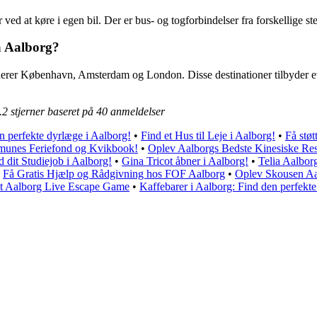
ed at køre i egen bil. Der er bus- og togforbindelser fra forskellige st
ra Aalborg?
uderer København, Amsterdam og London. Disse destinationer tilbyder et b
.2
stjerner baseret på
40
anmeldelser
n perfekte dyrlæge i Aalborg!
•
Find et Hus til Leje i Aalborg!
•
Få støt
munes Feriefond og Kvikbook!
•
Oplev Aalborgs Bedste Kinesiske Res
d dit Studiejob i Aalborg!
•
Gina Tricot åbner i Aalborg!
•
Telia Aalbor
•
Få Gratis Hjælp og Rådgivning hos FOF Aalborg
•
Oplev Skousen Aal
t Aalborg Live Escape Game
•
Kaffebarer i Aalborg: Find den perfekte