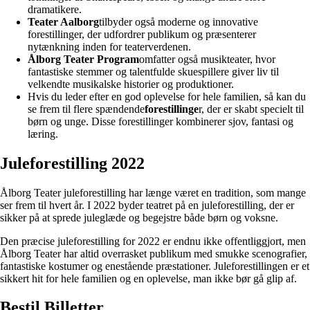
dramatikere.
Teater Aalborg
tilbyder også moderne og innovative
forestillinger, der udfordrer publikum og præsenterer
nytænkning inden for teaterverdenen.
Ålborg Teater Program
omfatter også musikteater, hvor
fantastiske stemmer og talentfulde skuespillere giver liv til
velkendte musikalske historier og produktioner.
Hvis du leder efter en god oplevelse for hele familien, så kan du
se frem til flere spændende
forestillinge
r, der er skabt specielt til
børn og unge. Disse forestillinger kombinerer sjov, fantasi og
læring.
Juleforestilling 2022
Ålborg Teater juleforestilling har længe været en tradition, som mange
ser frem til hvert år. I 2022 byder teatret på en juleforestilling, der er
sikker på at sprede juleglæde og begejstre både børn og voksne.
Den præcise juleforestilling for 2022 er endnu ikke offentliggjort, men
Ålborg Teater har altid overrasket publikum med smukke scenografier,
fantastiske kostumer og enestående præstationer. Juleforestillingen er et
sikkert hit for hele familien og en oplevelse, man ikke bør gå glip af.
Bestil Billetter