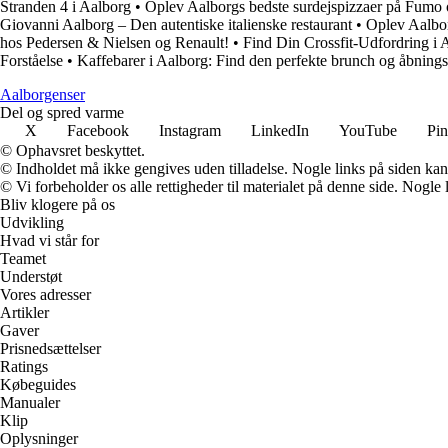
Stranden 4 i Aalborg
•
Oplev Aalborgs bedste surdejspizzaer på Fumo
Giovanni Aalborg – Den autentiske italienske restaurant
•
Oplev Aalbor
hos Pedersen & Nielsen og Renault!
•
Find Din Crossfit-Udfordring i 
Forståelse
•
Kaffebarer i Aalborg: Find den perfekte brunch og åbnings
Aalborgenser
Del og spred varme
X
Facebook
Instagram
LinkedIn
YouTube
Pin
© Ophavsret beskyttet.
© Indholdet må ikke gengives uden tilladelse. Nogle links på siden ka
© Vi forbeholder os alle rettigheder til materialet på denne side. Nogle
Bliv klogere på os
Udvikling
Hvad vi står for
Teamet
Understøt
Vores adresser
Artikler
Gaver
Prisnedsættelser
Ratings
Købeguides
Manualer
Klip
Oplysninger