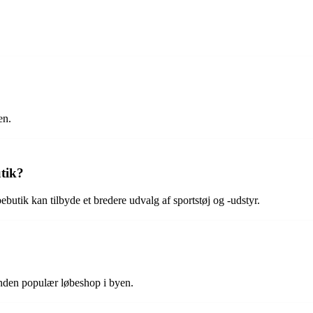
en.
utik?
bebutik kan tilbyde et bredere udvalg af sportstøj og -udstyr.
nden populær løbeshop i byen.