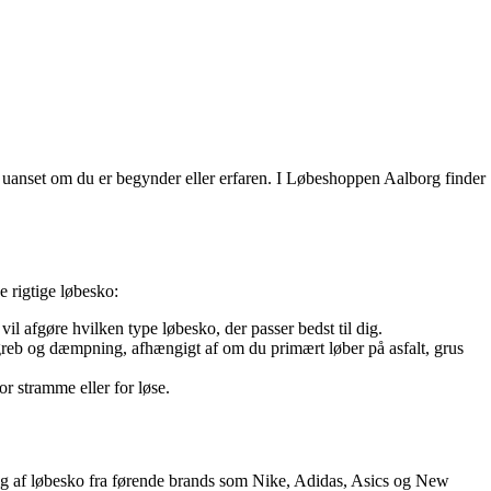
r, uanset om du er begynder eller erfaren. I Løbeshoppen Aalborg finder
e rigtige løbesko:
il afgøre hvilken type løbesko, der passer bedst til dig.
 greb og dæmpning, afhængigt af om du primært løber på asfalt, grus
or stramme eller for løse.
valg af løbesko fra førende brands som Nike, Adidas, Asics og New