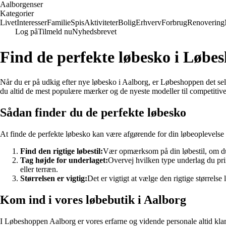
Aalborgenser
Kategorier
Livet
Interesser
Familie
Spis
Aktiviteter
Bolig
Erhverv
Forbrug
Renovering
Log på
Tilmeld nu
Nyhedsbrevet
Find de perfekte løbesko i Løbe
Når du er på udkig efter nye løbesko i Aalborg, er Løbeshoppen det selv
du altid de mest populære mærker og de nyeste modeller til competitive 
Sådan finder du de perfekte løbesko
At finde de perfekte løbesko kan være afgørende for din løbeoplevelse og
Find den rigtige løbestil:
Vær opmærksom på din løbestil, om du pr
Tag højde for underlaget:
Overvej hvilken type underlag du pri
eller terræn.
Størrelsen er vigtig:
Det er vigtigt at vælge den rigtige størrelse
Kom ind i vores løbebutik i Aalborg
I Løbeshoppen Aalborg er vores erfarne og vidende personale altid klar