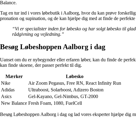
Balance.
Tag en tur ind i vores løbebutik i Aalborg, hvor du kan prøve forskellig
pronation og supination, og de kan hjælpe dig med at finde de perfekte l
“Vi er specialister inden for løbesko og har solgt løbesko til gla
rådgivning og vejledning.”
Besøg Løbeshoppen Aalborg i dag
Uanset om du er nybegynder eller erfaren løber, kan du finde de perfekt
kan finde skoene, der passer perfekt til dig.
Mærker
Løbesko
Nike
Air Zoom Pegasus, Free RN, React Infinity Run
Adidas
Ultraboost, Solarboost, Adizero Boston
Asics
Gel-Kayano, Gel-Nimbus, GT-2000
New Balance
Fresh Foam, 1080, FuelCell
Besøg Løbeshoppen Aalborg i dag og lad vores eksperter hjælpe dig med 