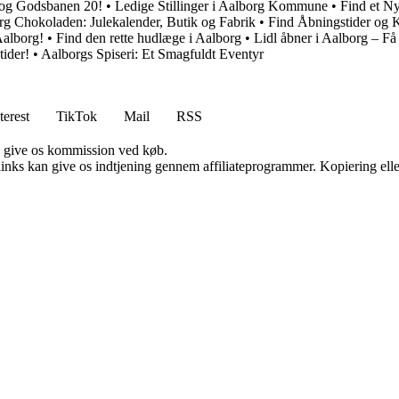
 og Godsbanen 20!
•
Ledige Stillinger i Aalborg Kommune
•
Find et N
g Chokoladen: Julekalender, Butik og Fabrik
•
Find Åbningstider og K
Aalborg!
•
Find den rette hudlæge i Aalborg
•
Lidl åbner i Aalborg – Få
tider!
•
Aalborgs Spiseri: Et Smagfuldt Eventyr
terest
TikTok
Mail
RSS
n give os kommission ved køb.
 links kan give os indtjening gennem affiliateprogrammer. Kopiering elle