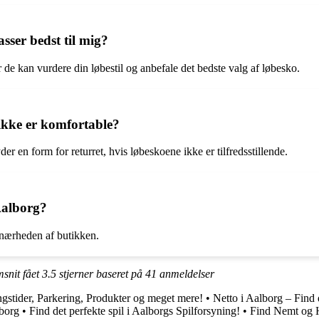
sser bedst til mig?
r de kan vurdere din løbestil og anbefale det bedste valg af løbesko.
 ikke er komfortable?
er en form for returret, hvis løbeskoene ikke er tilfredsstillende.
Aalborg?
 nærheden af butikken.
msnit fået
3.5
stjerner baseret på
41
anmeldelser
gstider, Parkering, Produkter og meget mere!
•
Netto i Aalborg – Find 
borg
•
Find det perfekte spil i Aalborgs Spilforsyning!
•
Find Nemt og H