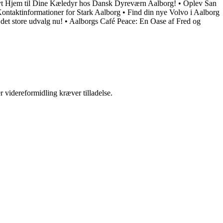
yt Hjem til Dine Kæledyr hos Dansk Dyreværn Aalborg!
•
Oplev San
ontaktinformationer for Stark Aalborg
•
Find din nye Volvo i Aalborg
 det store udvalg nu!
•
Aalborgs Café Peace: En Oase af Fred og
r videreformidling kræver tilladelse.