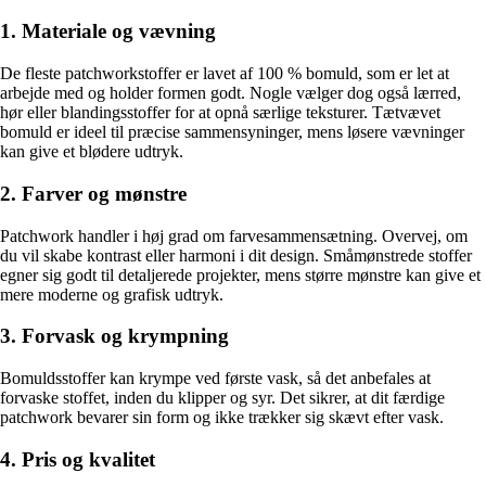
1. Materiale og vævning
De fleste patchworkstoffer er lavet af 100 % bomuld, som er let at
arbejde med og holder formen godt. Nogle vælger dog også lærred,
hør eller blandingsstoffer for at opnå særlige teksturer. Tætvævet
bomuld er ideel til præcise sammensyninger, mens løsere vævninger
kan give et blødere udtryk.
2. Farver og mønstre
Patchwork handler i høj grad om farvesammensætning. Overvej, om
du vil skabe kontrast eller harmoni i dit design. Småmønstrede stoffer
egner sig godt til detaljerede projekter, mens større mønstre kan give et
mere moderne og grafisk udtryk.
3. Forvask og krympning
Bomuldsstoffer kan krympe ved første vask, så det anbefales at
forvaske stoffet, inden du klipper og syr. Det sikrer, at dit færdige
patchwork bevarer sin form og ikke trækker sig skævt efter vask.
4. Pris og kvalitet