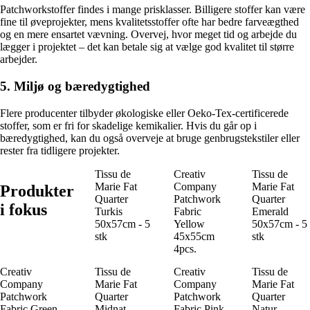
Patchworkstoffer findes i mange prisklasser. Billigere stoffer kan være
fine til øveprojekter, mens kvalitetsstoffer ofte har bedre farveægthed
og en mere ensartet vævning. Overvej, hvor meget tid og arbejde du
lægger i projektet – det kan betale sig at vælge god kvalitet til større
arbejder.
5. Miljø og bæredygtighed
Flere producenter tilbyder økologiske eller Oeko-Tex-certificerede
stoffer, som er fri for skadelige kemikalier. Hvis du går op i
bæredygtighed, kan du også overveje at bruge genbrugstekstiler eller
rester fra tidligere projekter.
Tissu de
Creativ
Tissu de
Marie Fat
Company
Marie Fat
Produkter
Quarter
Patchwork
Quarter
i fokus
Turkis
Fabric
Emerald
50x57cm - 5
Yellow
50x57cm - 5
stk
45x55cm
stk
4pcs.
Creativ
Tissu de
Creativ
Tissu de
Company
Marie Fat
Company
Marie Fat
Patchwork
Quarter
Patchwork
Quarter
Fabric Green
Midnat
Fabric Pink
Natur