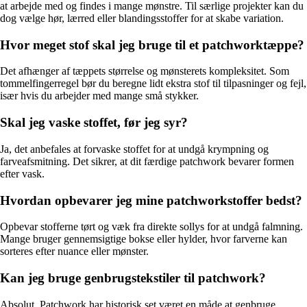
at arbejde med og findes i mange mønstre. Til særlige projekter kan du
dog vælge hør, lærred eller blandingsstoffer for at skabe variation.
Hvor meget stof skal jeg bruge til et patchworktæppe?
Det afhænger af tæppets størrelse og mønsterets kompleksitet. Som
tommelfingerregel bør du beregne lidt ekstra stof til tilpasninger og fejl,
især hvis du arbejder med mange små stykker.
Skal jeg vaske stoffet, før jeg syr?
Ja, det anbefales at forvaske stoffet for at undgå krympning og
farveafsmitning. Det sikrer, at dit færdige patchwork bevarer formen
efter vask.
Hvordan opbevarer jeg mine patchworkstoffer bedst?
Opbevar stofferne tørt og væk fra direkte sollys for at undgå falmning.
Mange bruger gennemsigtige bokse eller hylder, hvor farverne kan
sorteres efter nuance eller mønster.
Kan jeg bruge genbrugstekstiler til patchwork?
Absolut. Patchwork har historisk set været en måde at genbruge