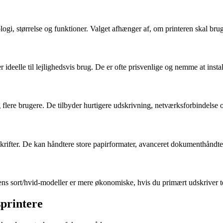
ologi, størrelse og funktioner. Valget afhænger af, om printeren skal brug
 ideelle til lejlighedsvis brug. De er ofte prisvenlige og nemme at inst
 flere brugere. De tilbyder hurtigere udskrivning, netværksforbindelse o
rifter. De kan håndtere store papirformater, avanceret dokumenthåndter
mens sort/hvid-modeller er mere økonomiske, hvis du primært udskriver 
sprintere