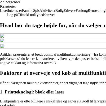
Aalborgenser
Kategorier
Livet
Interesser
Familie
Spis
Aktiviteter
Bolig
Erhverv
Forbrug
Renovering
Log på
Tilmeld nu
Nyhedsbrevet
Hvad bør du tage højde for, når du vælger 
Artiklen præsenterer et bredt udsnit af multifunktionsprintere – fra ko
prisklasser, så du lettere kan vurdere, hvilken type der passer bedst ti
at give et klart og informativt overblik.
Faktorer at overveje ved køb af multifunkt
Når du vælger en multifunktionsprinter, er det vigtigt at tage højde for 
1. Printteknologi: blæk eller laser
Blækprintere er ofte billigere i anskaffelse og egner sig godt til farv
skal printe.