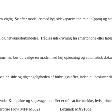
den vigtig. Se efter modeller med høj sidekapacitet pr. minut (ppm) og 
g netværksforbindelse. Trådløs udskrivning fra smartphone eller tablet 
okumenter, bør du vælge en model med høj opløsning og automatisk dokum
sen pr. side og tilgængeligheden af forbrugsstoffer, inden du beslutter
nde. Kompakte og støjsvage modeller er ofte at foretrække, hvis printer
terprise Flow MFP M682z
Lexmark MX910de