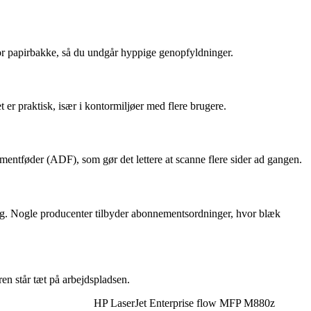
stor papirbakke, så du undgår hyppige genopfyldninger.
er praktisk, især i kontormiljøer med flere brugere.
entføder (ADF), som gør det lettere at scanne flere sider ad gangen.
 dig. Nogle producenter tilbyder abonnementsordninger, hvor blæk
en står tæt på arbejdspladsen.
HP LaserJet Enterprise flow MFP M880z