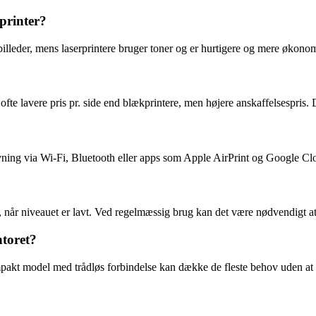
printer?
billeder, mens laserprintere bruger toner og er hurtigere og mere økono
ofte lavere pris pr. side end blækprintere, men højere anskaffelsespris. 
rivning via Wi-Fi, Bluetooth eller apps som Apple AirPrint og Google Cl
 når niveauet er lavt. Ved regelmæssig brug kan det være nødvendigt at 
ntoret?
ompakt model med trådløs forbindelse kan dække de fleste behov uden at