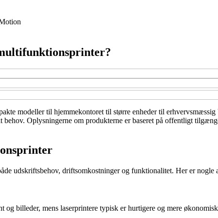
Motion
multifunktionsprinter?
mpakte modeller til hjemmekontoret til større enheder til erhvervsmæssig
l dit behov. Oplysningerne om produkterne er baseret på offentligt tilgæ
ionsprinter
både udskriftsbehov, driftsomkostninger og funktionalitet. Her er nogle a
eprint og billeder, mens laserprintere typisk er hurtigere og mere økono