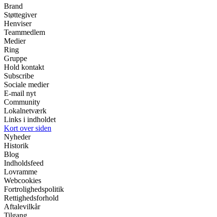
Brand
Støttegiver
Henviser
Teammedlem
Medier
Ring
Gruppe
Hold kontakt
Subscribe
Sociale medier
E-mail nyt
Community
Lokalnetværk
Links i indholdet
Kort over siden
Nyheder
Historik
Blog
Indholdsfeed
Lovramme
Webcookies
Fortrolighedspolitik
Rettighedsforhold
Aftalevilkår
Tilgang