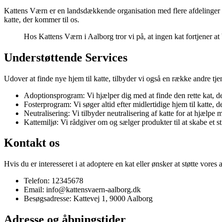
Kattens Værn er en landsdækkende organisation med flere afdelinger ru
katte, der kommer til os.
Hos Kattens Værn i Aalborg tror vi på, at ingen kat fortjener at b
Understøttende Services
Udover at finde nye hjem til katte, tilbyder vi også en række andre tjen
Adoptionsprogram: Vi hjælper dig med at finde den rette kat, de
Fosterprogram: Vi søger altid efter midlertidige hjem til katte, de
Neutralisering: Vi tilbyder neutralisering af katte for at hjælp
Kattemiljø: Vi rådgiver om og sælger produkter til at skabe et s
Kontakt os
Hvis du er interesseret i at adoptere en kat eller ønsker at støtte vore
Telefon: 12345678
Email: info@kattensvaern-aalborg.dk
Besøgsadresse: Kattevej 1, 9000 Aalborg
Adresse og åbningstider