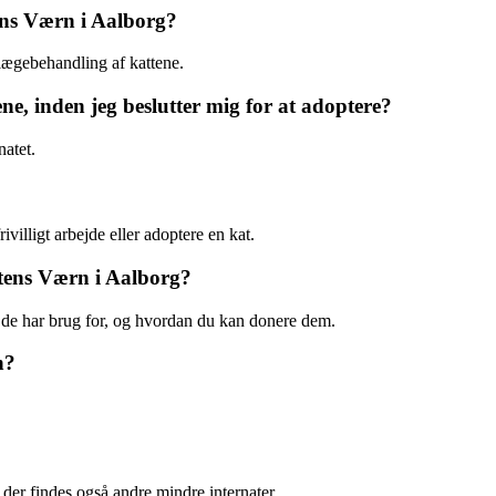
ens Værn i Aalborg?
lægebehandling af kattene.
ne, inden jeg beslutter mig for at adoptere?
natet.
villigt arbejde eller adoptere en kat.
ttens Værn i Aalborg?
e de har brug for, og hvordan du kan donere dem.
n?
 der findes også andre mindre internater.