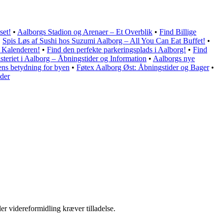
set!
•
Aalborgs Stadion og Arenaer – Et Overblik
•
Find Billige
•
Spis Løs af Sushi hos Suzumi Aalborg – All You Can Eat Buffet!
•
e Kalenderen!
•
Find den perfekte parkeringsplads i Aalborg!
•
Find
teriet i Aalborg – Åbningstider og Information
•
Aalborgs nye
ens betydning for byen
•
Føtex Aalborg Øst: Åbningstider og Bager
•
ider
er videreformidling kræver tilladelse.