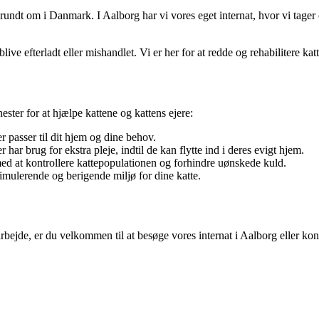
ndt om i Danmark. I Aalborg har vi vores eget internat, hvor vi tager o
live efterladt eller mishandlet. Vi er her for at redde og rehabilitere ka
ester for at hjælpe kattene og kattens ejere:
r passer til dit hjem og dine behov.
r har brug for ekstra pleje, indtil de kan flytte ind i deres evigt hjem.
e med at kontrollere kattepopulationen og forhindre uønskede kuld.
timulerende og berigende miljø for dine katte.
s arbejde, er du velkommen til at besøge vores internat i Aalborg eller k