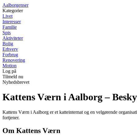
Aalborgenser
Kategorier
Livet
Interesser
Familie
Spis
Aktiviteter
Bolig
Erhverv
Forbrug
Renovering
Motion
Log på
Tilmeld nu
Nyhedsbrevet
Kattens Værn i Aalborg – Besky
Kattens Værn i Aalborg er et katteinternat og en velgørende organisatio
fortjener.
Om Kattens Værn