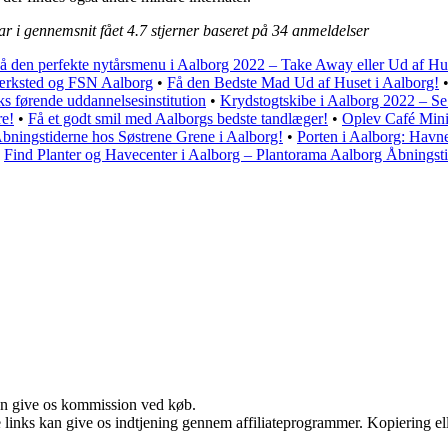
ar i gennemsnit fået
4.7
stjerner baseret på
34
anmeldelser
å den perfekte nytårsmenu i Aalborg 2022 – Take Away eller Ud af Hu
værksted og FSN Aalborg
•
Få den Bedste Mad Ud af Huset i Aalborg!
førende uddannelsesinstitution
•
Krydstogtskibe i Aalborg 2022 – S
re!
•
Få et godt smil med Aalborgs bedste tandlæger!
•
Oplev Café Minis
bningstiderne hos Søstrene Grene i Aalborg!
•
Porten i Aalborg: Havn
•
Find Planter og Havecenter i Aalborg – Plantorama Aalborg Åbningst
kan give os kommission ved køb.
le links kan give os indtjening gennem affiliateprogrammer. Kopiering ell