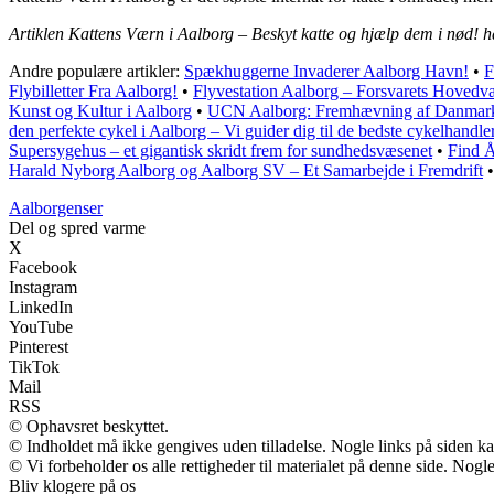
Artiklen Kattens Værn i Aalborg – Beskyt katte og hjælp dem i nød! h
Andre populære artikler:
Spækhuggerne Invaderer Aalborg Havn!
•
F
Flybilletter Fra Aalborg!
•
Flyvestation Aalborg – Forsvarets Hoved
Kunst og Kultur i Aalborg
•
UCN Aalborg: Fremhævning af Danmarks 
den perfekte cykel i Aalborg – Vi guider dig til de bedste cykelhandle
Supersygehus – et gigantisk skridt frem for sundhedsvæsenet
•
Find Å
Harald Nyborg Aalborg og Aalborg SV – Et Samarbejde i Fremdrift
Aalborgenser
Del og spred varme
X
Facebook
Instagram
LinkedIn
YouTube
Pinterest
TikTok
Mail
RSS
© Ophavsret beskyttet.
© Indholdet må ikke gengives uden tilladelse. Nogle links på siden 
© Vi forbeholder os alle rettigheder til materialet på denne side. Nog
Bliv klogere på os