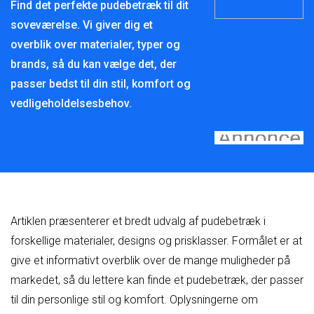
Find det perfekte pudebetræk til dit
soveværelse. Vi giver dig et
overblik over materialer, typer og
brands, så du kan vælge det, der
passer bedst til din stil, komfort og
vedligeholdelsesbehov.
Artiklen præsenterer et bredt udvalg af pudebetræk i
forskellige materialer, designs og prisklasser. Formålet er at
give et informativt overblik over de mange muligheder på
markedet, så du lettere kan finde et pudebetræk, der passer
til din personlige stil og komfort. Oplysningerne om